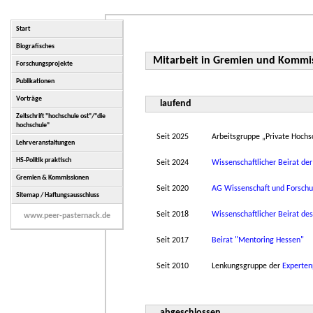
Start
Biografisches
Mitarbeit in Gremien und Kommi
Forschungsprojekte
Publikationen
Vorträge
laufend
Zeitschrift "hochschule ost"/"die
hochschule"
Seit 2025
Arbeitsgruppe „Private Hochs
Lehrveranstaltungen
HS-Politik praktisch
Seit 2024
Wissenschaftlicher Beirat der 
Gremien & Kommissionen
Seit 2020
AG Wissenschaft und Forschu
Sitemap / Haftungsausschluss
Seit 2018
Wissenschaftlicher Beirat des 
www.peer-pasternack.de
Seit 2017
Beirat "Mentoring Hessen"
Seit 2010
Lenkungsgruppe der
Experten
abgeschlossen