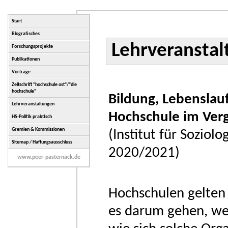
Start
Biografisches
Lehrveransta
Forschungsprojekte
Publikationen
Vorträge
Zeitschrift "hochschule ost"/"die
hochschule"
Bildung, Lebenslauf
Lehrveranstaltungen
Hochschule im Verg
HS-Politik praktisch
Gremien & Kommissionen
(Institut für Soziol
Sitemap / Haftungsausschluss
2020/2021)
www.peer-pasternack.de
Hochschulen gelten a
es darum gehen, wes