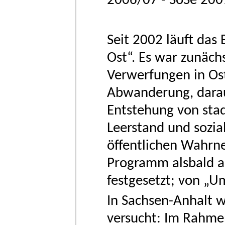
2006/07 - SoSe 200
Seit 2002 läuft da
Ost“. Es war zunäch
Verwerfungen in Os
Abwanderung, darau
Entstehung von sta
Leerstand und sozia
öffentlichen Wahrne
Programm alsbald a
festgesetzt; von „
In Sachsen-Anhalt 
versucht: Im Rahmen