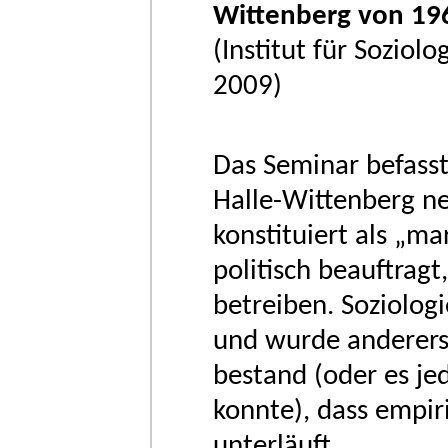
Wittenberg von 19
(Institut für Soziol
2009)
Das Seminar befasst
Halle-Wittenberg neu
konstituiert als „ma
politisch beauftrag
betreiben. Soziologi
und wurde andererse
bestand (oder es je
konnte), dass empir
unterläuft.